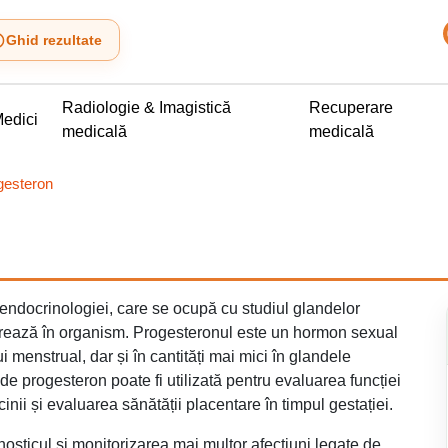
Ghid rezultate
Radiologie & Imagistică
Recuperare
edici
medicală
medicală
gesteron
endocrinologiei, care se ocupă cu studiul glandelor
iberează în organism. Progesteronul este un hormon sexual
ui menstrual, dar și în cantități mai mici în glandele
 de progesteron poate fi utilizată pentru evaluarea funcției
inii și evaluarea sănătății placentare în timpul gestației.
nosticul și monitorizarea mai multor afecțiuni legate de