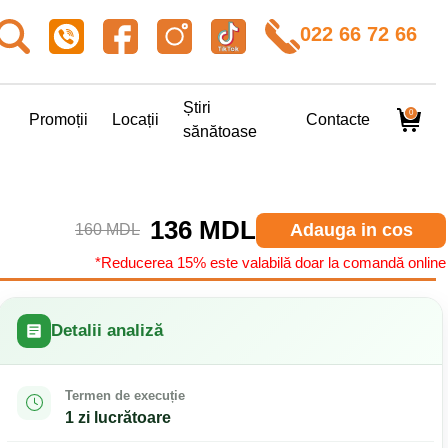
022 66 72 66
Știri
0
Promoții
Locații
Contacte
sănătoase
136 MDL
Adauga in cos
160 MDL
*Reducerea 15% este valabilă doar la comandă online
Detalii analiză
Termen de execuție
1 zi lucrătoare