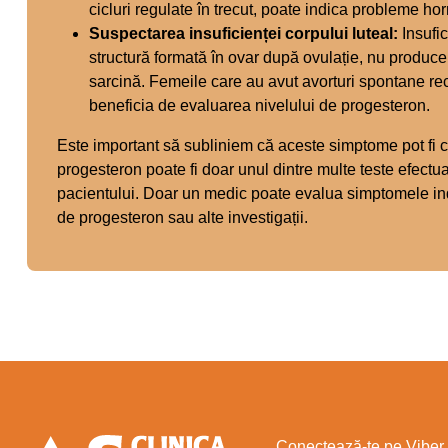
cicluri regulate în trecut, poate indica probleme h
Suspectarea insuficienței corpului luteal:
Insufic
structură formată în ovar după ovulație, nu produce
sarcină. Femeile care au avut avorturi spontane recu
beneficia de evaluarea nivelului de progesteron.
Este important să subliniem că aceste simptome pot fi 
progesteron poate fi doar unul dintre multe teste efectu
pacientului. Doar un medic poate evalua simptomele in
de progesteron sau alte investigații.
Conectează-te pe Viber