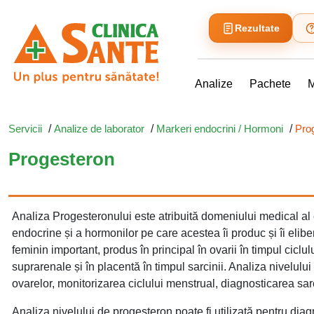
Rezultate
Analize
Pachete
M
Servicii
/
Analize de laborator
/
Markeri endocrini / Hormoni
/
Pro
Progesteron
Analiza Progesteronului este atribuită domeniului medical al 
endocrine și a hormonilor pe care acestea îi produc și îi el
feminin important, produs în principal în ovarii în timpul ciclul
suprarenale și în placentă în timpul sarcinii. Analiza nivelului
ovarelor, monitorizarea ciclului menstrual, diagnosticarea sarc
Analiza nivelului de progesteron poate fi utilizată pentru diag