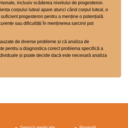
ormonale, inclusiv scăderea nivelului de progesteron.
iența corpului luteal apare atunci când corpul luteal, o
 suficient progesteron pentru a menține o potențială
rente sau dificultăți în menținerea sarcinii pot
cauzate de diverse probleme și că analiza de
ate pentru a diagnostica corect problema specifică a
dividuale și poate decide dacă este necesară analiza
Servicii medicale
Promoții