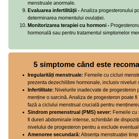
menstruale anormale.
Evaluarea infertilității -
Analiza progesteronului poat
determinarea momentului ovulației.
Monitorizarea terapiei cu hormoni -
Progesteronul
hormonală sau pentru tratamentul simptomelor me
5 simptome când este recoma
Iregularități menstruale:
Femeile cu cicluri menst
prezenta dezechilibre hormonale, inclusiv niveluri
Infertilitate:
Nivelurile inadecvate de progesteron p
menține o sarcină. Analiza de progesteron poate fi 
fază a ciclului menstrual crucială pentru menținerea 
Sindrom premenstrual (PMS) sever:
Femeile cu 
fi dureri abdominale intense, schimbări de dispoziți
nivelului de progesteron pentru a exclude eventua
Amenoree secundară:
Absența menstruației timp d