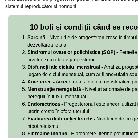
sistemul reproducător și hormoni.
10 boli și condiții când se re
Sarcină -
Nivelurile de progesteron cresc în timpul 
dezvoltarea fetală.
Sindromul ovarelor polichistice (SOP) -
Femeile 
niveluri scăzute de progesteron.
Disfuncții ale ciclului menstrual -
Analiza progest
legate de ciclul menstrual, cum ar fi anovulatia sau 
Amenoree -
Amenoreea, absența menstruației, poat
Menstruație neregulată -
Niveluri anormale de pro
nereguli în fluxul menstrual.
Endometrioza -
Progesteronul este uneori utilizat 
uterin crește în afara uterului.
Evaluarea disfuncției tiroide -
Nivelurile de proges
hipotiroidismul.
Fibroame uterine -
Fibroamele uterine pot influen