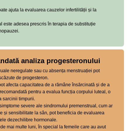
e ajuta la evaluarea cauzelor infertilității și la
 este adesea prescris în terapia de substituție
nopauzei.
ndată analiza progesteronului
ruale neregulate sau cu absența menstruației pot
 scăzute de progesteron.
ot afecta capacitatea de a rămâne însărcinată și de a
recomandată pentru a evalua funcția corpului luteal, o
sarcinii timpurii.
simptome severe ale sindromului premenstrual, cum ar
e și sensibilitate la sân, pot beneficia de evaluarea
lele dezechilibre hormonale.
e mai multe luni, în special la femeile care au avut