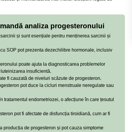
comandă analiza progesteronului
sarcinii și sunt esențiale pentru menținerea sarcinii și
cu SOP pot prezenta dezechilibre hormonale, inclusiv
eronului poate ajuta la diagnosticarea problemelor
luteinizarea insuficientă.
e fi cauzată de niveluri scăzute de progesteron.
gesteron pot duce la cicluri menstruale neregulate sau
în tratamentul endometriozei, o afecțiune în care țesutul
teron pot fi afectate de disfuncția tiroidiană, cum ar fi
ța producția de progesteron și pot cauza simptome