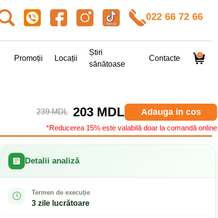
022 66 72 66
Știri
0
Promoții
Locații
Contacte
sănătoase
203 MDL
Adauga in cos
239 MDL
*Reducerea 15% este valabilă doar la comandă online
Detalii analiză
Termen de execuție
3 zile lucrătoare