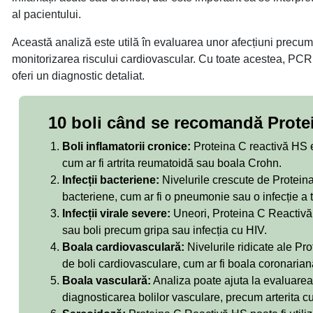
al pacientului.
Această analiză este utilă în evaluarea unor afecțiuni precum b
monitorizarea riscului cardiovascular. Cu toate acestea, PCR
oferi un diagnostic detaliat.
10 boli când se recomandă Protei
Boli inflamatorii cronice:
Proteina C reactivă HS es
cum ar fi artrita reumatoidă sau boala Crohn.
Infecții bacteriene:
Nivelurile crescute de Proteina
bacteriene, cum ar fi o pneumonie sau o infecție a tr
Infecții virale severe:
Uneori, Proteina C Reactivă H
sau boli precum gripa sau infecția cu HIV.
Boala cardiovasculară:
Nivelurile ridicate ale Pr
de boli cardiovasculare, cum ar fi boala coronarian
Boala vasculară:
Analiza poate ajuta la evaluarea i
diagnosticarea bolilor vasculare, precum arterita cu