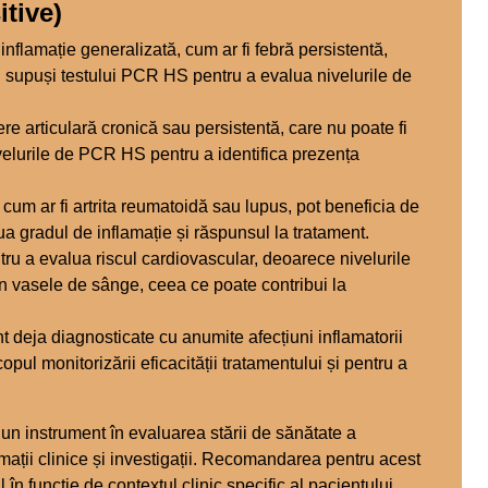
itive)
nflamație generalizată, cum ar fi febră persistentă,
fi supuși testului PCR HS pentru a evalua nivelurile de
e articulară cronică sau persistentă, care nu poate fi
nivelurile de PCR HS pentru a identifica prezența
cum ar fi artrita reumatoidă sau lupus, pot beneficia de
a gradul de inflamație și răspunsul la tratament.
ru a evalua riscul cardiovascular, deoarece nivelurile
 în vasele de sânge, ceea ce poate contribui la
 deja diagnosticate cu anumite afecțiuni inflamatorii
ul monitorizării eficacității tratamentului și pentru a
un instrument în evaluarea stării de sănătate a
rmații clinice și investigații. Recomandarea pentru acest
 în funcție de contextul clinic specific al pacientului.