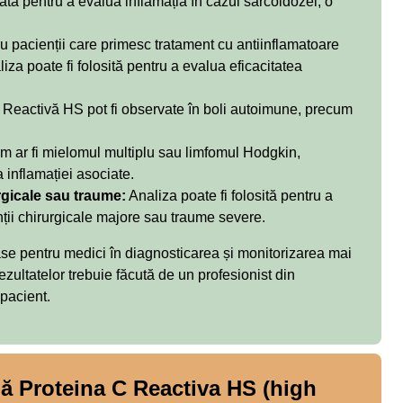
ată pentru a evalua inflamația în cazul sarcoidozei, o
u pacienții care primesc tratament cu antiinflamatoare
za poate fi folosită pentru a evalua eficacitatea
 Reactivă HS pot fi observate în boli autoimune, precum
.
m ar fi mielomul multiplu sau limfomul Hodgkin,
 inflamației asociate.
rgicale sau traume:
Analiza poate fi folosită pentru a
nții chirurgicale majore sau traume severe.
se pentru medici în diagnosticarea și monitorizarea mai
rezultatelor trebuie făcută de un profesionist din
 pacient.
 Proteina C Reactiva HS (high