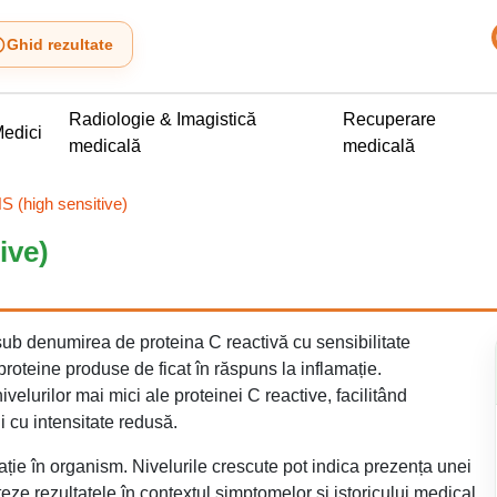
Ghid rezultate
Radiologie & Imagistică
Recuperare
edici
medicală
medicală
S (high sensitive)
ive)
sub denumirea de proteina C reactivă cu sensibilitate
roteine produse de ficat în răspuns la inflamație.
velurilor mai mici ale proteinei C reactive, facilitând
ii cu intensitate redusă.
ație în organism. Nivelurile crescute pot indica prezența unei
teze rezultatele în contextul simptomelor și istoricului medical