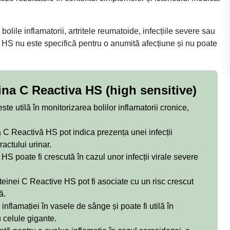
olile inflamatorii, artritele reumatoide, infecțiile severe sau
 HS nu este specifică pentru o anumită afecțiune și nu poate
na C Reactiva HS (high sensitive)
te utilă în monitorizarea bolilor inflamatorii cronice,
 C Reactivă HS pot indica prezența unei infecții
actului urinar.
S poate fi crescută în cazul unor infecții virale severe
oteinei C Reactive HS pot fi asociate cu un risc crescut
ă.
nflamației în vasele de sânge și poate fi utilă în
 celule gigante.