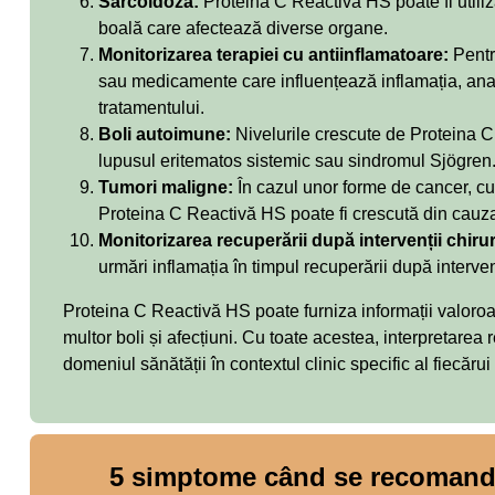
Sarcoidoză:
Proteina C Reactivă HS poate fi utiliz
boală care afectează diverse organe.
Monitorizarea terapiei cu antiinflamatoare:
Pentr
sau medicamente care influențează inflamația, anali
tratamentului.
Boli autoimune:
Nivelurile crescute de Proteina C
lupusul eritematos sistemic sau sindromul Sjögren
Tumori maligne:
În cazul unor forme de cancer, cu
Proteina C Reactivă HS poate fi crescută din cauza
Monitorizarea recuperării după intervenții chiru
urmări inflamația în timpul recuperării după interve
Proteina C Reactivă HS poate furniza informații valoroa
multor boli și afecțiuni. Cu toate acestea, interpretarea 
domeniul sănătății în contextul clinic specific al fiecărui
5 simptome când se recomandă