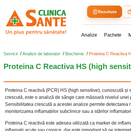
Rezultate
Analize
Pachete
M
Servicii
/
Analize de laborator
/
Biochimie
/
Proteina C Reactiva H
Proteina C Reactiva HS (high sensit
Proteina C reactivă (PCR) HS (high sensitive), cunoscută și 
crescută, este o analiză de sânge care măsoară nivelul unei p
Sensibilitatea crescută a acestei analize permite detectarea ni
monitorizarea inflamațiilor subclinice sau a stărilor inflamator
Proteina C reactivă este adesea utilizată ca marker de inflam
inflamații acute sau cronice, dar este important să se interpre