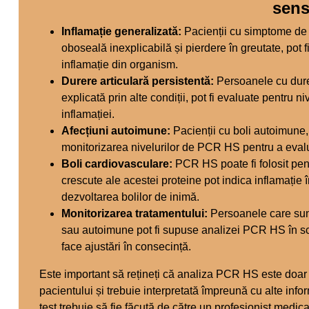
sens
Inflamație generalizată:
Pacienții cu simptome de i
oboseală inexplicabilă și pierdere în greutate, pot 
inflamație din organism.
Durere articulară persistentă:
Persoanele cu durer
explicată prin alte condiții, pot fi evaluate pentru 
inflamației.
Afecțiuni autoimune:
Pacienții cu boli autoimune, 
monitorizarea nivelurilor de PCR HS pentru a evalu
Boli cardiovasculare:
PCR HS poate fi folosit pent
crescute ale acestei proteine pot indica inflamație
dezvoltarea bolilor de inimă.
Monitorizarea tratamentului:
Persoanele care sunt
sau autoimune pot fi supuse analizei PCR HS în scop
face ajustări în consecință.
Este important să rețineți că analiza PCR HS este doar 
pacientului și trebuie interpretată împreună cu alte info
test trebuie să fie făcută de către un profesionist medical