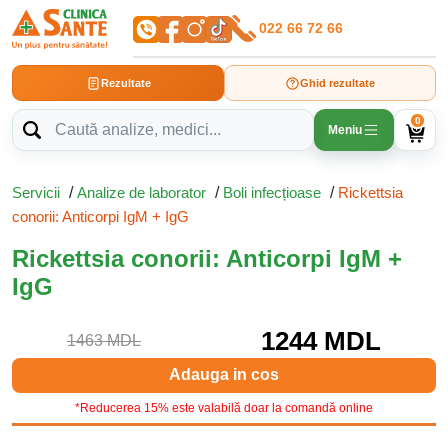
022 66 72 66
Rezultate
Ghid rezultate
0
Meniu
Servicii
/
Analize de laborator
/
Boli infecțioase
/
Rickettsia
conorii: Anticorpi IgM + IgG
Rickettsia conorii: Anticorpi IgM +
IgG
1244 MDL
1463 MDL
Adauga in cos
*Reducerea 15% este valabilă doar la comandă online