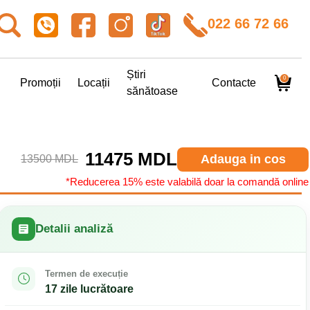
022 66 72 66
Știri
0
Promoții
Locații
Contacte
sănătoase
11475 MDL
Adauga in cos
13500 MDL
*Reducerea 15% este valabilă doar la comandă online
Detalii analiză
Termen de execuție
17 zile lucrătoare