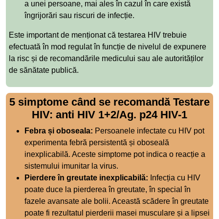
a unei persoane, mai ales în cazul în care există
îngrijorări sau riscuri de infecție.
Este important de menționat că testarea HIV trebuie
efectuată în mod regulat în funcție de nivelul de expunere
la risc și de recomandările medicului sau ale autorităților
de sănătate publică.
5 simptome când se recomandă Testare
HIV: anti HIV 1+2/Ag. p24 HIV-1
Febra și oboseala:
Persoanele infectate cu HIV pot
experimenta febră persistentă și oboseală
inexplicabilă. Aceste simptome pot indica o reacție a
sistemului imunitar la virus.
Pierdere în greutate inexplicabilă:
Infecția cu HIV
poate duce la pierderea în greutate, în special în
fazele avansate ale bolii. Această scădere în greutate
poate fi rezultatul pierderii masei musculare și a lipsei