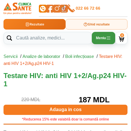
022 66 72 66
Rezultate
Ghid rezultate
0
Meniu
Servicii
/
Analize de laborator
/
Boli infecțioase
/
Testare HIV:
anti HIV 1+2/Ag.p24 HIV-1
Testare HIV: anti HIV 1+2/Ag.p24 HIV-
1
187 MDL
220 MDL
Adauga in cos
*Reducerea 15% este valabilă doar la comandă online