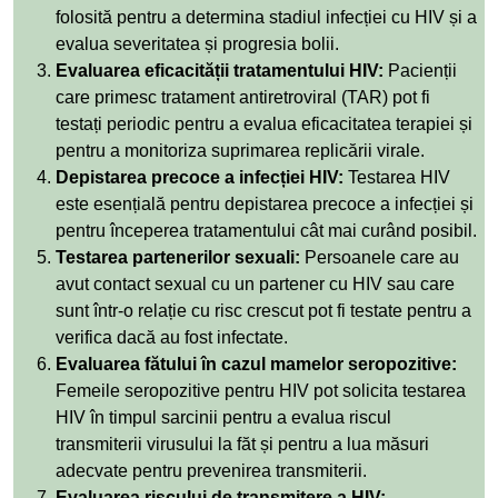
folosită pentru a determina stadiul infecției cu HIV și a
evalua severitatea și progresia bolii.
Evaluarea eficacității tratamentului HIV:
Pacienții
care primesc tratament antiretroviral (TAR) pot fi
testați periodic pentru a evalua eficacitatea terapiei și
pentru a monitoriza suprimarea replicării virale.
Depistarea precoce a infecției HIV:
Testarea HIV
este esențială pentru depistarea precoce a infecției și
pentru începerea tratamentului cât mai curând posibil.
Testarea partenerilor sexuali:
Persoanele care au
avut contact sexual cu un partener cu HIV sau care
sunt într-o relație cu risc crescut pot fi testate pentru a
verifica dacă au fost infectate.
Evaluarea fătului în cazul mamelor seropozitive:
Femeile seropozitive pentru HIV pot solicita testarea
HIV în timpul sarcinii pentru a evalua riscul
transmiterii virusului la făt și pentru a lua măsuri
adecvate pentru prevenirea transmiterii.
Evaluarea riscului de transmitere a HIV: