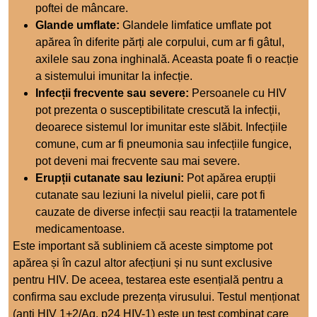
poftei de mâncare.
Glande umflate:
Glandele limfatice umflate pot
apărea în diferite părți ale corpului, cum ar fi gâtul,
axilele sau zona inghinală. Aceasta poate fi o reacție
a sistemului imunitar la infecție.
Infecții frecvente sau severe:
Persoanele cu HIV
pot prezenta o susceptibilitate crescută la infecții,
deoarece sistemul lor imunitar este slăbit. Infecțiile
comune, cum ar fi pneumonia sau infecțiile fungice,
pot deveni mai frecvente sau mai severe.
Erupții cutanate sau leziuni:
Pot apărea erupții
cutanate sau leziuni la nivelul pielii, care pot fi
cauzate de diverse infecții sau reacții la tratamentele
medicamentoase.
Este important să subliniem că aceste simptome pot
apărea și în cazul altor afecțiuni și nu sunt exclusive
pentru HIV. De aceea, testarea este esențială pentru a
confirma sau exclude prezența virusului. Testul menționat
(anti HIV 1+2/Ag. p24 HIV-1) este un test combinat care