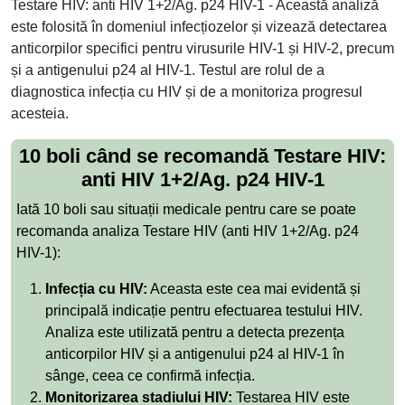
Testare HIV: anti HIV 1+2/Ag. p24 HIV-1 - Această analiză
este folosită în domeniul infecțiozelor și vizează detectarea
anticorpilor specifici pentru virusurile HIV-1 și HIV-2, precum
și a antigenului p24 al HIV-1. Testul are rolul de a
diagnostica infecția cu HIV și de a monitoriza progresul
acesteia.
10 boli când se recomandă Testare HIV:
anti HIV 1+2/Ag. p24 HIV-1
Iată 10 boli sau situații medicale pentru care se poate
recomanda analiza Testare HIV (anti HIV 1+2/Ag. p24
HIV-1):
Infecția cu HIV:
Aceasta este cea mai evidentă și
principală indicație pentru efectuarea testului HIV.
Analiza este utilizată pentru a detecta prezența
anticorpilor HIV și a antigenului p24 al HIV-1 în
sânge, ceea ce confirmă infecția.
Monitorizarea stadiului HIV:
Testarea HIV este