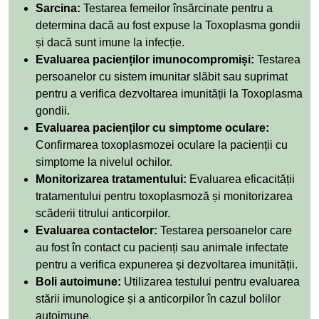
Sarcina:
Testarea femeilor însărcinate pentru a
determina dacă au fost expuse la Toxoplasma gondii
și dacă sunt imune la infecție.
Evaluarea pacienților imunocompromiși:
Testarea
persoanelor cu sistem imunitar slăbit sau suprimat
pentru a verifica dezvoltarea imunității la Toxoplasma
gondii.
Evaluarea pacienților cu simptome oculare:
Confirmarea toxoplasmozei oculare la pacienții cu
simptome la nivelul ochilor.
Monitorizarea tratamentului:
Evaluarea eficacității
tratamentului pentru toxoplasmoză și monitorizarea
scăderii titrului anticorpilor.
Evaluarea contactelor:
Testarea persoanelor care
au fost în contact cu pacienți sau animale infectate
pentru a verifica expunerea și dezvoltarea imunității.
Boli autoimune:
Utilizarea testului pentru evaluarea
stării imunologice și a anticorpilor în cazul bolilor
autoimune.