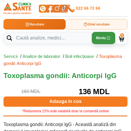
022 66 72 66
Rezultate
Ghid rezultate
0
Meniu
Servicii
/
Analize de laborator
/
Boli infecțioase
/
Toxoplasma
gondii: Anticorpi IgG
Toxoplasma gondii: Anticorpi IgG
136 MDL
160 MDL
Adauga in cos
*Reducerea 15% este valabilă doar la comandă online
Toxoplasma gondii: Anticorpi IgG - Această analiză din