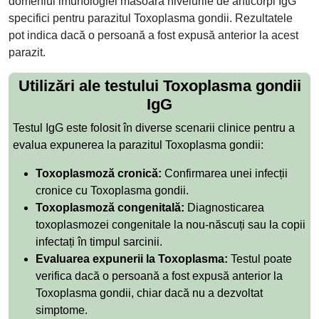
domeniul imunologiei măsoară nivelurile de anticorpi IgG
specifici pentru parazitul Toxoplasma gondii. Rezultatele
pot indica dacă o persoană a fost expusă anterior la acest
parazit.
Utilizări ale testului Toxoplasma gondii
IgG
Testul IgG este folosit în diverse scenarii clinice pentru a
evalua expunerea la parazitul Toxoplasma gondii:
Toxoplasmoză cronică:
Confirmarea unei infecții
cronice cu Toxoplasma gondii.
Toxoplasmoză congenitală:
Diagnosticarea
toxoplasmozei congenitale la nou-născuți sau la copii
infectați în timpul sarcinii.
Evaluarea expunerii la Toxoplasma:
Testul poate
verifica dacă o persoană a fost expusă anterior la
Toxoplasma gondii, chiar dacă nu a dezvoltat
simptome.