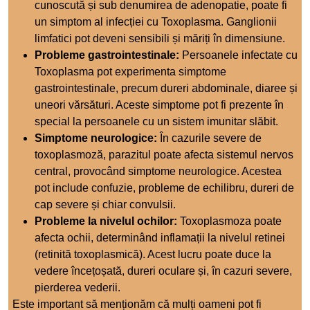
cunoscută și sub denumirea de adenopatie, poate fi
un simptom al infecției cu Toxoplasma. Ganglionii
limfatici pot deveni sensibili și măriți în dimensiune.
Probleme gastrointestinale:
Persoanele infectate cu
Toxoplasma pot experimenta simptome
gastrointestinale, precum dureri abdominale, diaree și
uneori vărsături. Aceste simptome pot fi prezente în
special la persoanele cu un sistem imunitar slăbit.
Simptome neurologice:
În cazurile severe de
toxoplasmoză, parazitul poate afecta sistemul nervos
central, provocând simptome neurologice. Acestea
pot include confuzie, probleme de echilibru, dureri de
cap severe și chiar convulsii.
Probleme la nivelul ochilor:
Toxoplasmoza poate
afecta ochii, determinând inflamații la nivelul retinei
(retinită toxoplasmică). Acest lucru poate duce la
vedere încețoșată, dureri oculare și, în cazuri severe,
pierderea vederii.
Este important să menționăm că mulți oameni pot fi