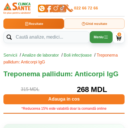
022 66 72 66
Rezultate
Ghid rezultate
0
Meniu
Servicii
/
Analize de laborator
/
Boli infecțioase
/
Treponema
pallidum: Anticorpi IgG
Treponema pallidum: Anticorpi IgG
268 MDL
315 MDL
Adauga in cos
*Reducerea 15% este valabilă doar la comandă online