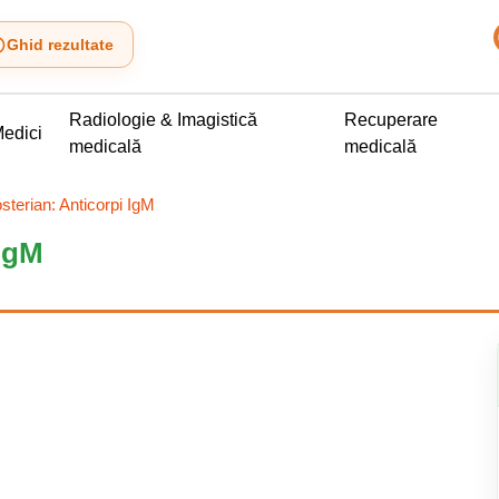
Ghid rezultate
Radiologie & Imagistică
Recuperare
edici
medicală
medicală
sterian: Anticorpi IgM
 IgM