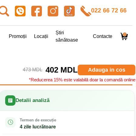
022 66 72 66
Știri
0
Promoții
Locații
Contacte
sănătoase
402 MDL
Adauga in cos
473 MDL
*Reducerea 15% este valabilă doar la comandă online
Detalii analiză
Termen de execuție
4 zile lucrătoare