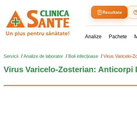
Rezultate
Analize
Pachete
M
Servicii
/
Analize de laborator
/
Boli infecțioase
/
Virus Varicelo-Zo
Virus Varicelo-Zosterian: Anticorpi