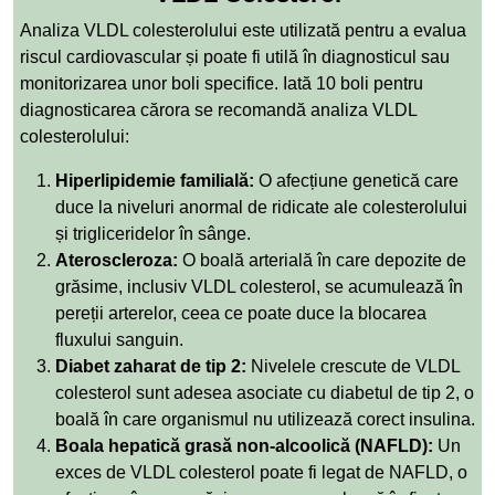
Analiza VLDL colesterolului este utilizată pentru a evalua
riscul cardiovascular și poate fi utilă în diagnosticul sau
monitorizarea unor boli specifice. Iată 10 boli pentru
diagnosticarea cărora se recomandă analiza VLDL
colesterolului:
Hiperlipidemie familială:
O afecțiune genetică care
duce la niveluri anormal de ridicate ale colesterolului
și trigliceridelor în sânge.
Ateroscleroza:
O boală arterială în care depozite de
grăsime, inclusiv VLDL colesterol, se acumulează în
pereții arterelor, ceea ce poate duce la blocarea
fluxului sanguin.
Diabet zaharat de tip 2:
Nivelele crescute de VLDL
colesterol sunt adesea asociate cu diabetul de tip 2, o
boală în care organismul nu utilizează corect insulina.
Boala hepatică grasă non-alcoolică (NAFLD):
Un
exces de VLDL colesterol poate fi legat de NAFLD, o