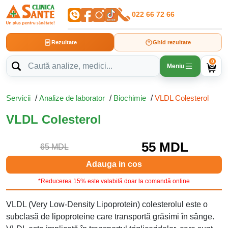
022 66 72 66
Rezultate
Ghid rezultate
0
Meniu
Servicii
/
Analize de laborator
/
Biochimie
/
VLDL Colesterol
VLDL Colesterol
55 MDL
65 MDL
Adauga in cos
*Reducerea 15% este valabilă doar la comandă online
VLDL (Very Low-Density Lipoprotein) colesterolul este o
subclasă de lipoproteine care transportă grăsimi în sânge.