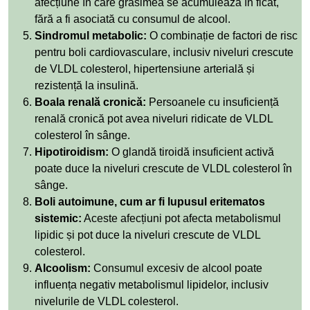
afecțiune în care grăsimea se acumulează în ficat,
fără a fi asociată cu consumul de alcool.
Sindromul metabolic:
O combinație de factori de risc
pentru boli cardiovasculare, inclusiv niveluri crescute
de VLDL colesterol, hipertensiune arterială și
rezistență la insulină.
Boala renală cronică:
Persoanele cu insuficiență
renală cronică pot avea niveluri ridicate de VLDL
colesterol în sânge.
Hipotiroidism:
O glandă tiroidă insuficient activă
poate duce la niveluri crescute de VLDL colesterol în
sânge.
Boli autoimune, cum ar fi lupusul eritematos
sistemic:
Aceste afecțiuni pot afecta metabolismul
lipidic și pot duce la niveluri crescute de VLDL
colesterol.
Alcoolism:
Consumul excesiv de alcool poate
influența negativ metabolismul lipidelor, inclusiv
nivelurile de VLDL colesterol.