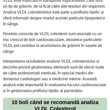
VLDL este implicată în transportul trigliceridelor, care sunt
un tip de grăsimi, de la ficat către alte țesuturi din organism.
Analiza VLDL colesterolului este parte a profilului lipidic și
oferă informații despre nivelul acestei particule lipoproteice
în sânge.
Nivelele crescute de VLDL colesterol sunt asociate cu un
risc crescut de boli cardiovasculare, deoarece particulele
VLDL pot contribui la acumularea de grăsimi în vasele de
sânge
Interpretarea rezultatelor analizei VLDL colesterolului și
deciziile privind gestionarea ulterioară sunt de obicei luate
de către profesioniștii medicali, în special medici din
domeniul cardiologiei sau a medicinii interne. Această
analiză este importantă în evaluarea riscului cardiovascular
și în gestionarea profilului lipidic al pacienților.
10 boli când se recomandă analiza
VLDL Colesterol