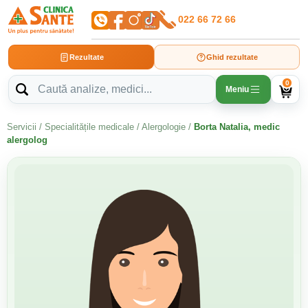
022 66 72 66
Rezultate
Ghid rezultate
0
Meniu
Servicii
/
Specialitățile medicale
/
Alergologie
/
Borta Natalia, medic
alergolog