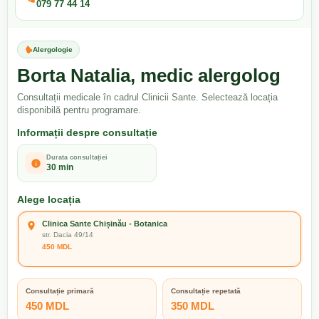
079 77 44 14
Alergologie
Borta Natalia, medic alergolog
Consultații medicale în cadrul Clinicii Sante. Selectează locația
disponibilă pentru programare.
Informații despre consultație
Durata consultației
30 min
Alege locația
Clinica Sante Chișinău - Botanica
str. Dacia 49/14
450 MDL
Consultație primară
Consultație repetată
450 MDL
350 MDL