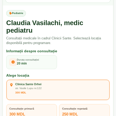
Pediatrie
Claudia Vasilachi, medic
pediatru
Consultații medicale în cadrul Clinicii Sante. Selectează locația
disponibilă pentru programare.
Informații despre consultație
Durata consultației
20 min
Alege locația
Clinica Sante Orhei
str. Vasile Lupu nr.122
300 MDL
Consultație primară
Consultație repetată
300 MDL
250 MDL