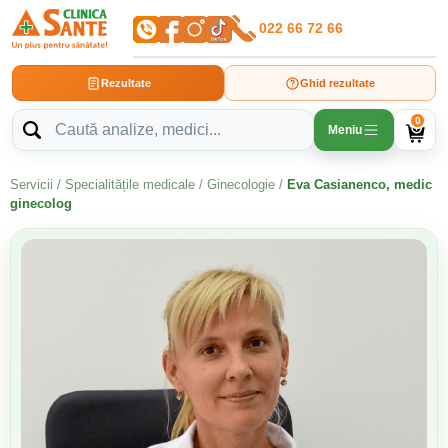
022 66 72 66
Rezultate
Ghid rezultate
0
Meniu
Servicii
/
Specialitățile medicale
/
Ginecologie
/
Eva Casianenco, medic
ginecolog