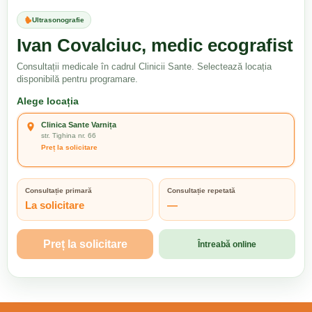
Ultrasonografie
Ivan Covalciuc, medic ecografist
Consultații medicale în cadrul Clinicii Sante. Selectează locația
disponibilă pentru programare.
Alege locația
Clinica Sante Varnița
str. Tighina nr. 66
Preț la solicitare
Consultație primară
Consultație repetată
La solicitare
—
Preț la solicitare
Întreabă online