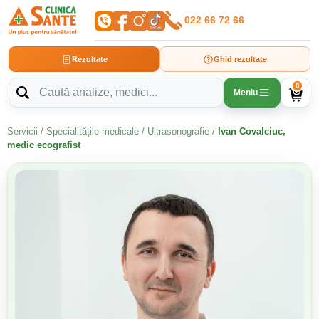
022 66 72 66
Rezultate
Ghid rezultate
0
Meniu
Servicii
/
Specialitățile medicale
/
Ultrasonografie
/
Ivan Covalciuc,
medic ecografist