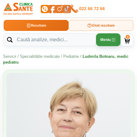
022 66 72 66
Rezultate
Ghid rezultate
0
Meniu
Servicii
/
Specialitățile medicale
/
Pediatrie
/
Ludmila Botnaru, medic
pediatru