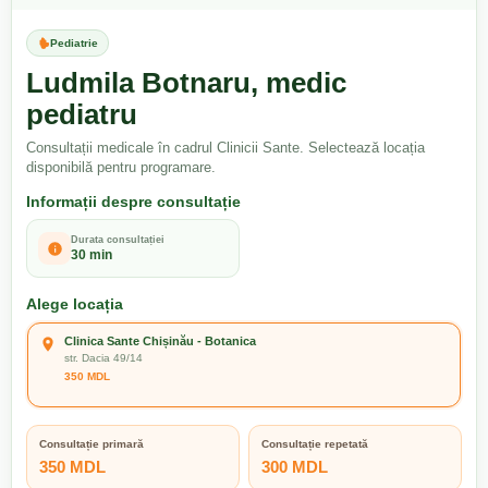
Pediatrie
Ludmila Botnaru, medic
pediatru
Consultații medicale în cadrul Clinicii Sante. Selectează locația
disponibilă pentru programare.
Informații despre consultație
Durata consultației
30 min
Alege locația
Clinica Sante Chișinău - Botanica
str. Dacia 49/14
350 MDL
Consultație primară
Consultație repetată
350 MDL
300 MDL