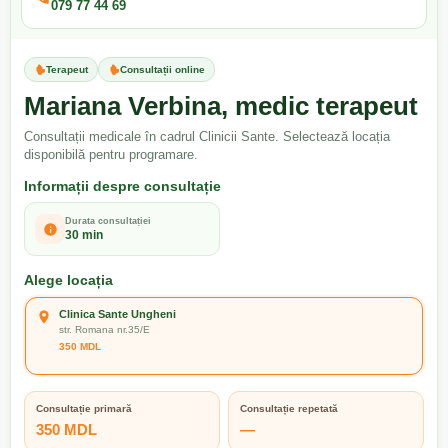
079 77 44 69
Terapeut
Consultații online
Mariana Verbina, medic terapeut
Consultații medicale în cadrul Clinicii Sante. Selectează locația
disponibilă pentru programare.
Informații despre consultație
Durata consultației
30 min
Alege locația
Clinica Sante Ungheni
str. Romana nr.35/E
350 MDL
Consultație primară
Consultație repetată
350 MDL
—