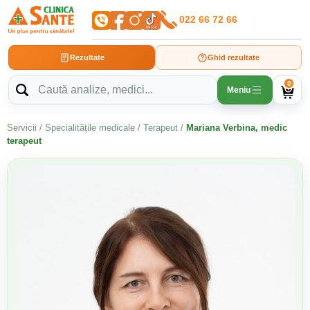
022 66 72 66
Rezultate
Ghid rezultate
0
Meniu
Servicii
/
Specialitățile medicale
/
Terapeut
/
Mariana Verbina, medic
terapeut