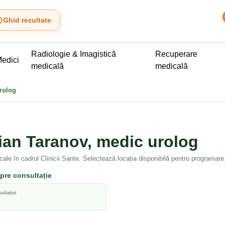
Ghid rezultate
Radiologie & Imagistică
Recuperare
edici
medicală
medicală
rolog
ian Taranov, medic urolog
cale în cadrul Clinicii Sante. Selectează locația disponibilă pentru programare
spre consultație
ultației