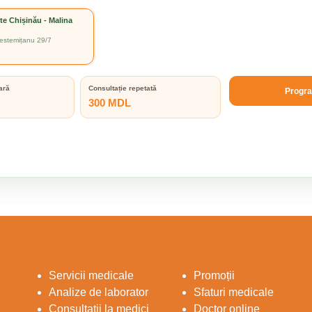
te Chișinău - Malina
 Testemițanu 29/7
ară
Consultație repetată
Progr
300 MDL
Servicii medicale
Promoții
Analize de laborator
Sfaturi medicale
Consultații la medici
Doctor online