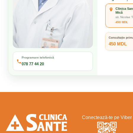
Clinica San
Mică
str. Nicolae
450 MDL
Consultație prim
450 MDL
Programare telefonică
078 77 44 20
Conectează-te pe Viber