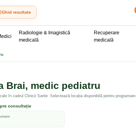
Ghid rezultate
Radiologie & Imagistică
Recuperare
edici
medicală
medicală
ru
a Brai, medic pediatru
cale în cadrul Clinicii Sante. Selectează locația disponibilă pentru programare
spre consultație
ultației