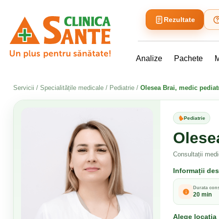
Rezultate
Analize
Pachete
M
Servicii
/
Specialitățile medicale
/
Pediatrie
/
Olesea Brai, medic pediat
Pediatrie
Olese
Consultații medi
Informații de
Durata cons
20 min
Alege locația