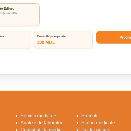
te Edineț
enței nr.93/A
ară
Consultație repetată
Progr
300 MDL
Servicii medicale
Promoții
Analize de laborator
Sfaturi medicale
Consultații la medici
Doctor online