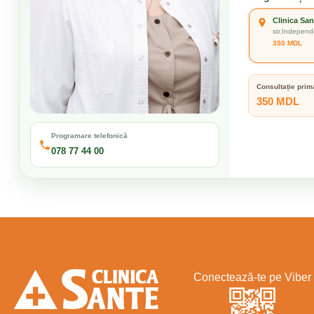
Clinica San
str.Independ
350 MDL
Consultație prim
350 MDL
Programare telefonică
078 77 44 00
Conectează-te pe Viber