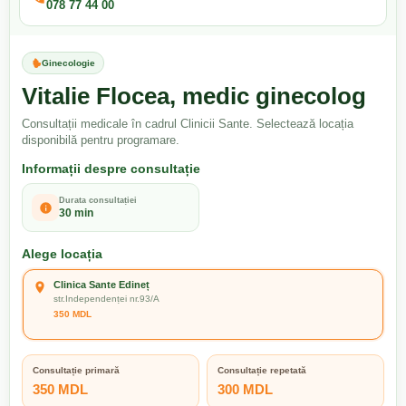
078 77 44 00
Ginecologie
Vitalie Flocea, medic ginecolog
Consultații medicale în cadrul Clinicii Sante. Selectează locația
disponibilă pentru programare.
Informații despre consultație
Durata consultației
30 min
Alege locația
Clinica Sante Edineț
str.Independenței nr.93/A
350 MDL
Consultație primară
Consultație repetată
350 MDL
300 MDL