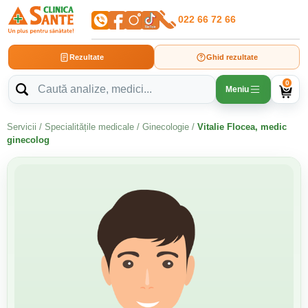
022 66 72 66
Rezultate
Ghid rezultate
0
Meniu
Servicii
/
Specialitățile medicale
/
Ginecologie
/
Vitalie Flocea, medic
ginecolog