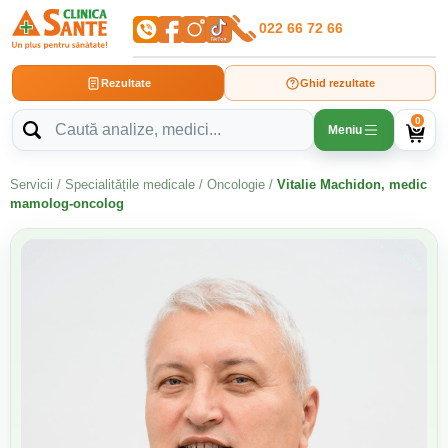
022 66 72 66
Rezultate
Ghid rezultate
0
Meniu
Servicii
/
Specialitățile medicale
/
Oncologie
/
Vitalie Machidon, medic
mamolog-oncolog