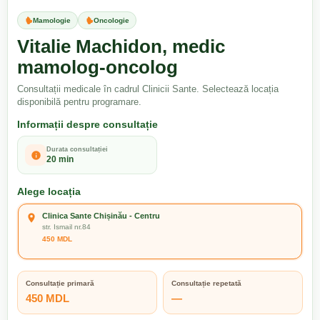
Mamologie
Oncologie
Vitalie Machidon, medic
mamolog-oncolog
Consultații medicale în cadrul Clinicii Sante. Selectează locația
disponibilă pentru programare.
Informații despre consultație
Durata consultației
20 min
Alege locația
Clinica Sante Chișinău - Centru
str. Ismail nr.84
450 MDL
Consultație primară
Consultație repetată
450 MDL
—