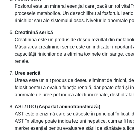
Fosforul este un mineral esențial care joacă un rol vital î
procesele metabolice. Un dezechilibru al fosforului seri
rinichilor sau ale sistemului osos. Nivelurile anormale pot
Creatinină serică
Creatinina este un produs de deșeu rezultat din metabolis
Măsurarea creatininei serice este un indicator important a
capacității rinichilor de a elimina toxinele din sânge, ce
renale.
Uree serică
Ureea este un alt produs de deșeu eliminat de rinichi, de
folosit pentru a evalua funcția renală, dar poate oferi și in
anormale de uree pot indica afecțiuni renale, deshidratar
AST/TGO (Aspartat aminotransferază)
AST este o enzimă care se găsește în principal în ficat, d
AST în sânge poate indica leziuni hepatice, cum ar fi hepa
marker esențial pentru evaluarea stării de sănătate a fica