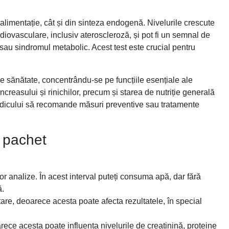
 alimentație, cât și din sinteza endogenă. Nivelurile crescute
rdiovasculare, inclusiv ateroscleroză, și pot fi un semnal de
 sau sindromul metabolic. Acest test este crucial pentru
de sănătate, concentrându-se pe funcțiile esențiale ale
creasului și rinichilor, precum și starea de nutriție generală
medicului să recomande măsuri preventive sau tratamente
n pachet
or analize. În acest interval puteți consuma apă, dar fără
ă.
ltare, deoarece acesta poate afecta rezultatele, în special
eoarece acesta poate influența nivelurile de creatinină, proteine