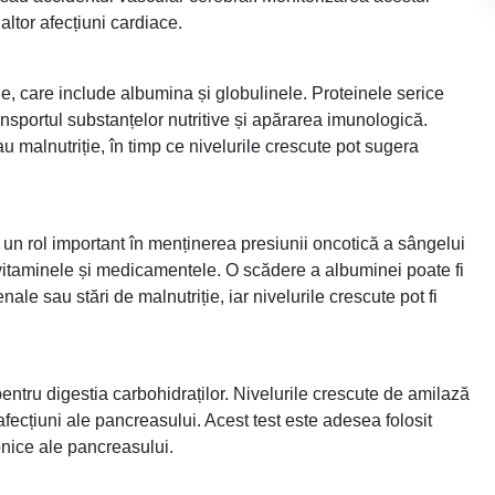
altor afecțiuni cardiace.
e, care include albumina și globulinele. Proteinele serice
ansportul substanțelor nutritive și apărarea imunologică.
au malnutriție, în timp ce nivelurile crescute pot sugera
 un rol important în menținerea presiunii oncotică a sângelui
, vitaminele și medicamentele. O scădere a albuminei poate fi
nale sau stări de malnutriție, iar nivelurile crescute pot fi
tru digestia carbohidraților. Nivelurile crescute de amilază
afecțiuni ale pancreasului. Acest test este adesea folosit
onice ale pancreasului.