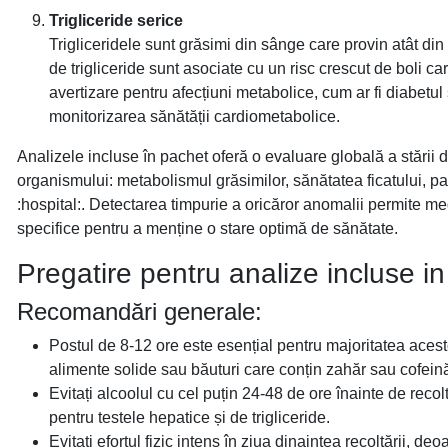
Trigliceride serice
Trigliceridele sunt grăsimi din sânge care provin atât din
de trigliceride sunt asociate cu un risc crescut de boli ca
avertizare pentru afecțiuni metabolice, cum ar fi diabetul
monitorizarea sănătății cardiometabolice.
Analizele incluse în pachet oferă o evaluare globală a stării 
organismului: metabolismul grăsimilor, sănătatea ficatului, pan
:hospital:. Detectarea timpurie a oricăror anomalii permite 
specifice pentru a menține o stare optimă de sănătate.
Pregatire pentru analize incluse i
Recomandări generale:
Postul de 8-12 ore este esențial pentru majoritatea acest
alimente solide sau băuturi care conțin zahăr sau cofein
Evitați alcoolul cu cel puțin 24-48 de ore înainte de reco
pentru testele hepatice și de trigliceride.
Evitați efortul fizic intens în ziua dinaintea recoltării, d