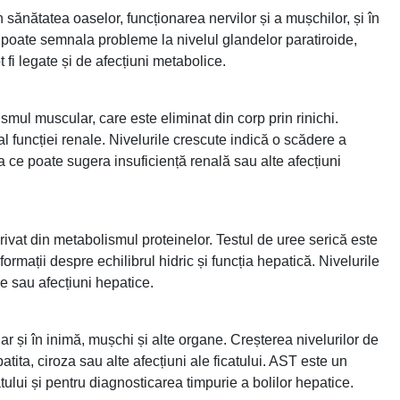
n sănătatea oaselor, funcționarea nervilor și a mușchilor, și în
c poate semnala probleme la nivelul glandelor paratiroide,
 fi legate și de afecțiuni metabolice.
mul muscular, care este eliminat din corp prin rinichi.
l funcției renale. Nivelurile crescute indică o scădere a
ea ce poate sugera insuficiență renală sau alte afecțiuni
rivat din metabolismul proteinelor. Testul de uree serică este
formații despre echilibrul hidric și funcția hepatică. Nivelurile
e sau afecțiuni hepatice.
ar și în inimă, mușchi și alte organe. Creșterea nivelurilor de
tita, ciroza sau alte afecțiuni ale ficatului. AST este un
tului și pentru diagnosticarea timpurie a bolilor hepatice.