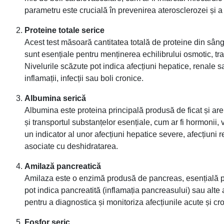
parametru este crucială în prevenirea aterosclerozei și a 
Proteine totale serice
Acest test măsoară cantitatea totală de proteine din sâng
sunt esențiale pentru menținerea echilibrului osmotic, tr
Nivelurile scăzute pot indica afecțiuni hepatice, renale s
inflamații, infecții sau boli cronice.
Albumina serică
Albumina este proteina principală produsă de ficat și are
și transportul substanțelor esențiale, cum ar fi hormonii
un indicator al unor afecțiuni hepatice severe, afecțiuni re
asociate cu deshidratarea.
Amilază pancreatică
Amilaza este o enzimă produsă de pancreas, esențială pen
pot indica pancreatită (inflamația pancreasului) sau alte 
pentru a diagnostica și monitoriza afecțiunile acute și cr
Fosfor seric