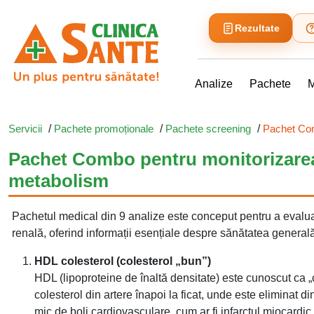
Rezultate
Analize
Pachete
M
Servicii
/
Pachete promoționale
/
Pachete screening
/
Pachet Comb
Pachet Combo pentru monitorizarea să
metabolism
Pachetul medical din 9 analize este conceput pentru a evalua
renală, oferind informații esențiale despre sănătatea general
HDL colesterol (colesterol „bun”)
HDL (lipoproteine de înaltă densitate) este cunoscut ca „
colesterol din artere înapoi la ficat, unde este eliminat 
mic de boli cardiovasculare, cum ar fi infarctul miocardi