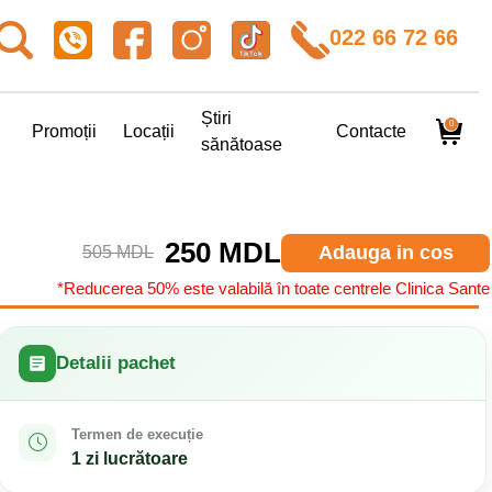
022 66 72 66
Știri
0
Promoții
Locații
Contacte
sănătoase
250 MDL
Adauga in cos
505 MDL
*Reducerea 50% este valabilă în toate centrele Clinica Sante
Detalii pachet
Termen de execuție
1 zi lucrătoare