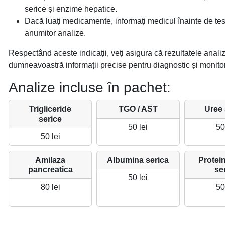
serice și enzime hepatice.
Dacă luați medicamente, informați medicul înainte de tes
anumitor analize.
Respectând aceste indicații, veți asigura că rezultatele analiz
dumneavoastră informații precise pentru diagnostic și monitor
Analize incluse în pachet:
Trigliceride
TGO / AST
Uree 
serice
50 lei
50
50 lei
Amilaza
Albumina serica
Protein
pancreatica
se
50 lei
80 lei
50