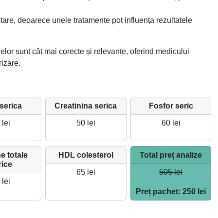
tare, deoarece unele tratamente pot influența rezultatele
elor sunt cât mai corecte și relevante, oferind medicului
izare.
serica
Creatinina serica
Fosfor seric
 lei
50 lei
60 lei
e totale
HDL colesterol
Total preț analize
rice
65 lei
505 lei
 lei
Preț pachet: 250 lei