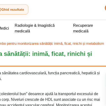
Ghid rezultate
Radiologie & Imagistică
Recuperare
edici
medicală
medicală
o pentru monitorizarea sănătății: inimă, ficat, rinichi și metabolism
nătății: inimă, ficat, rinichi și
 sănătatea cardiovasculară, funcția pancreatică, hepatică și
ă.
colesterolul bun” deoarece ajută la transportul excesului de
din corp. Niveluri crescute de HDL sunt asociate cu un risc mai
c sau accidentul vascular cerebral. Monitorizarea acestui