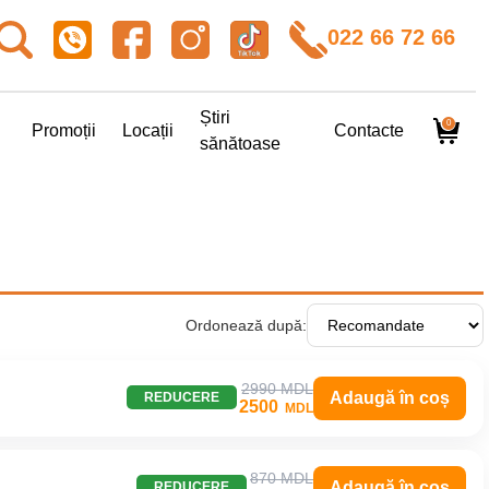
022 66 72 66
Știri
0
Promoții
Locații
Contacte
sănătoase
Ordonează după:
2990 MDL
Adaugă în coș
REDUCERE
2500
MDL
870 MDL
Adaugă în coș
REDUCERE