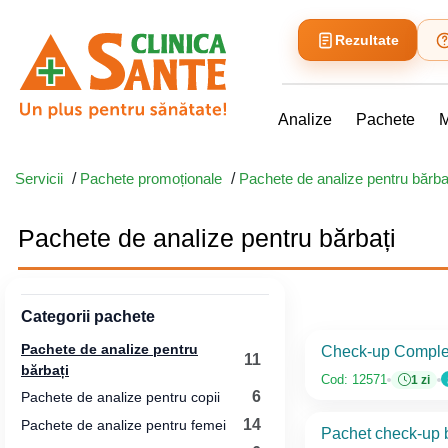
Rezultate
Analize
Pachete
M
Servicii
/
Pachete promoționale
/
Pachete de analize pentru bărba
Pachete de analize pentru bărbați
Categorii pachete
Pachete de analize pentru
Check-up Complet
11
bărbați
Cod: 12571
1 zi
6
Pachete de analize pentru copii
14
Pachete de analize pentru femei
Pachet check-up b