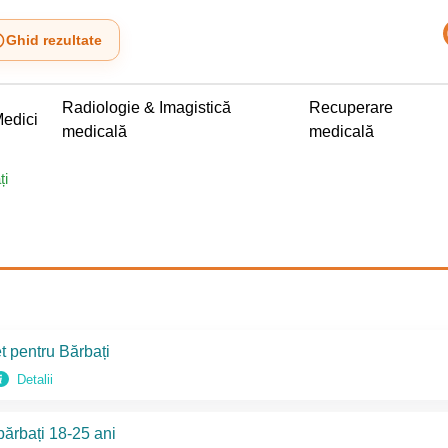
Ghid rezultate
Radiologie & Imagistică
Recuperare
edici
medicală
medicală
ți
 pentru Bărbați
Detalii
ărbați 18-25 ani