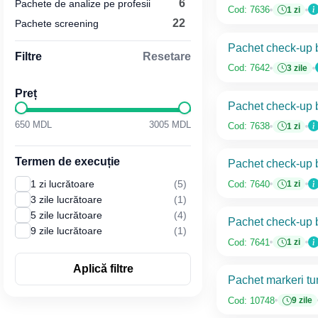
6
Pachete de analize pe profesii
Cod: 7636
1 zi
22
Pachete screening
Pachet check-up b
Filtre
Resetare
Cod: 7642
3 zile
Preț
Pachet check-up b
650 MDL
3005 MDL
Cod: 7638
1 zi
Termen de execuție
Pachet check-up b
1 zi lucrătoare
(5)
Cod: 7640
1 zi
3 zile lucrătoare
(1)
5 zile lucrătoare
(4)
Pachet check-up b
9 zile lucrătoare
(1)
Cod: 7641
1 zi
Aplică filtre
Pachet markeri tu
Cod: 10748
9 zile