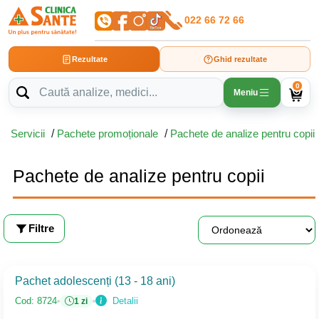
022 66 72 66
Rezultate
Ghid rezultate
0
Meniu
Servicii
/
Pachete promoționale
/
Pachete de analize pentru copii
Pachete de analize pentru copii
Filtre
Pachet adolescenți (13 - 18 ani)
Detalii
Cod: 8724
1 zi