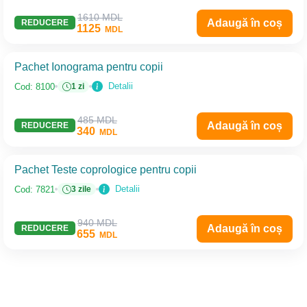
1610 MDL
Adaugă în coș
REDUCERE
1125
MDL
Pachet Ionograma pentru copii
Detalii
Cod: 8100
1 zi
485 MDL
Adaugă în coș
REDUCERE
340
MDL
Pachet Teste coprologice pentru copii
Detalii
Cod: 7821
3 zile
940 MDL
Adaugă în coș
REDUCERE
655
MDL