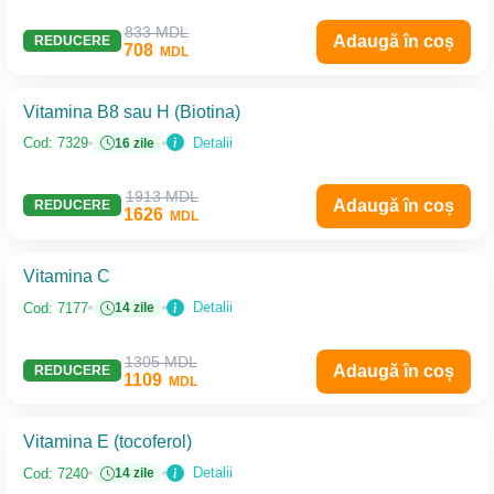
833 MDL
Adaugă în coș
REDUCERE
708
MDL
Vitamina B8 sau H (Biotina)
Detalii
Cod: 7329
16 zile
1913 MDL
Adaugă în coș
REDUCERE
1626
MDL
Vitamina C
Detalii
Cod: 7177
14 zile
1305 MDL
Adaugă în coș
REDUCERE
1109
MDL
Vitamina E (tocoferol)
Detalii
Cod: 7240
14 zile