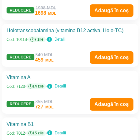
1998 MDL
Adaugă în coș
REDUCERE
1698
MDL
Holotranscobalamina (vitamina B12 activa, Holo-TC)
Detalii
Cod: 10118
7 zile
540 MDL
Adaugă în coș
REDUCERE
459
MDL
Vitamina A
Detalii
Cod: 7120
14 zile
855 MDL
Adaugă în coș
REDUCERE
727
MDL
Vitamina B1
Detalii
Cod: 7012
15 zile