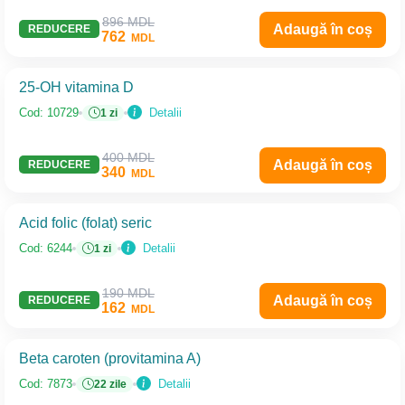
896 MDL
Adaugă în coș
REDUCERE
762
MDL
25-OH vitamina D
Detalii
Cod: 10729
1 zi
400 MDL
Adaugă în coș
REDUCERE
340
MDL
Acid folic (folat) seric
Detalii
Cod: 6244
1 zi
190 MDL
Adaugă în coș
REDUCERE
162
MDL
Beta caroten (provitamina A)
Detalii
Cod: 7873
22 zile