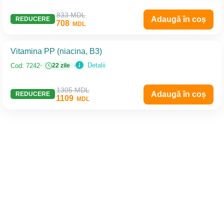
833 MDL
Adaugă în coș
REDUCERE
708
MDL
Vitamina PP (niacina, B3)
Detalii
Cod: 7242
22 zile
1305 MDL
Adaugă în coș
REDUCERE
1109
MDL