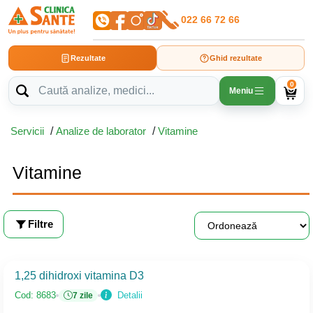
022 66 72 66
Rezultate
Ghid rezultate
0
Meniu
Servicii
/
Analize de laborator
/
Vitamine
Vitamine
Filtre
1,25 dihidroxi vitamina D3
Detalii
Cod: 8683
7 zile